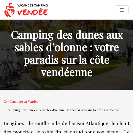
Camping des dunes aux
sables d’olonne : votre
paradis sur la côte
vendéenne
/
Camping en Vendée
/ Camping des dunes aux sables d’olonne : votre paradis sur la côte vendéenne
Imaginez : le souffle iodé de l’océan Atlantique, le chant
des mouettes, le sable fin et chaud sous vos pieds… Le